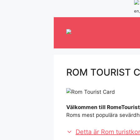
Hoppa
till
innehåll
ROM TOURIST 
Välkommen till RomeTouris
Roms mest populära sevärdhet
Detta är Rom turistkor