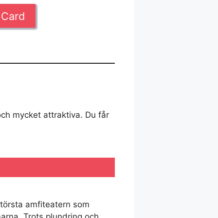
 Card
ch mycket attraktiva. Du får
största amfiteatern som
rna. Trots plundring och