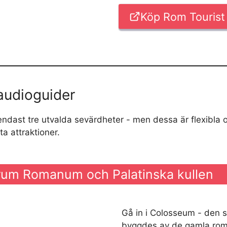
Köp Rom Tourist
audioguider
ndast tre utvalda sevärdheter - men dessa är flexibla o
ta attraktioner.
rum Romanum och Palatinska kullen
Gå in i Colosseum - den 
byggdes av de gamla roma