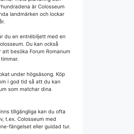
århundradena är Colosseum
nda landmärken och lockar
år.
r du en entrébiljett med en
 Colosseum. Du kan också
ör att besöka Forum Romanum
 timmar.
bokat under högsäsong. Köp
Rom i god tid så att du kan
datum som matchar dina
inns tillgängliga kan du ofta
tiv, t.ex. Colosseum med
e-fängelset eller guidad tur.