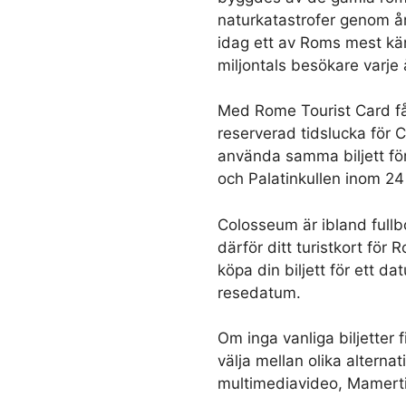
naturkatastrofer genom 
idag ett av Roms mest kä
miljontals besökare varje 
Med Rome Tourist Card få
reserverad tidslucka för
använda samma biljett f
och Palatinkullen inom 24
Colosseum är ibland full
därför ditt turistkort för 
köpa din biljett för ett 
resedatum.
Om inga vanliga biljetter f
välja mellan olika alterna
multimediavideo, Mamertin