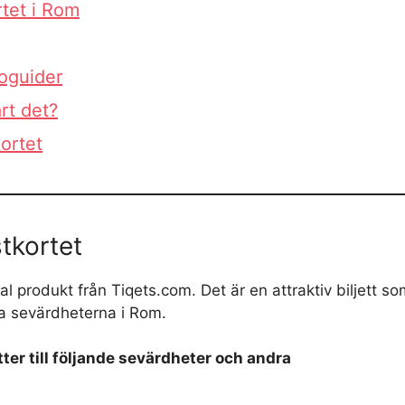
rtet i Rom
oguider
rt det?
ortet
tkortet
l produkt från Tiqets.com. Det är en attraktiv biljett so
sta sevärdheterna i Rom.
tter till följande sevärdheter och andra