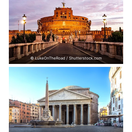
© LukeOnTheRoad / Shutterstock.com