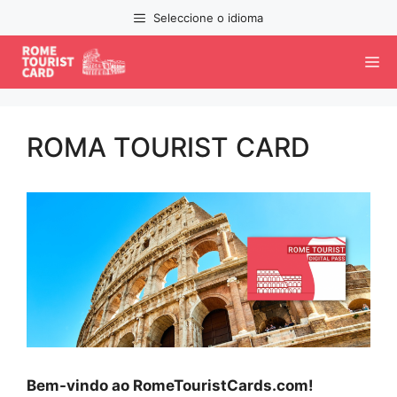
Saltar
Seleccione o idioma
para
o
M
conteúdo
ROMA TOURIST CARD
Bem-vindo ao RomeTouristCards.com!