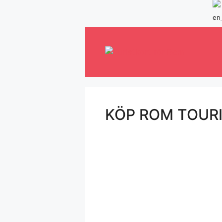
Hoppa
till
innehåll
KÖP ROM TOUR