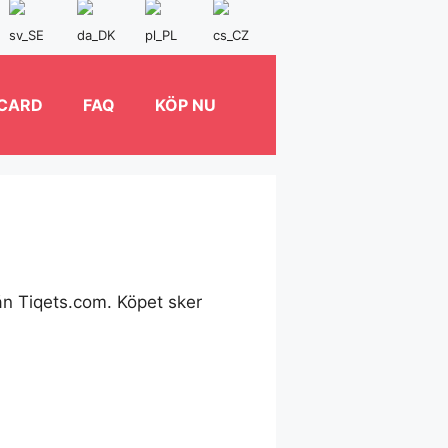
 CARD
FAQ
KÖP NU
ån Tiqets.com. Köpet sker