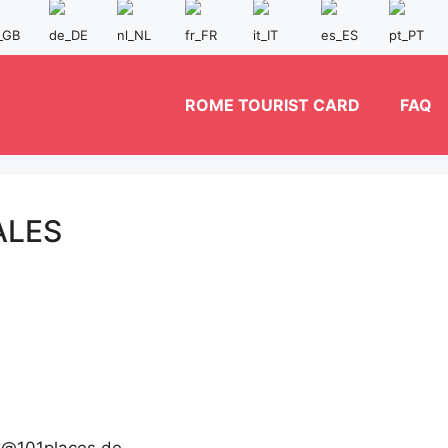
ROME TOURIST CARD
FAQ
ALES
ck@101places.de